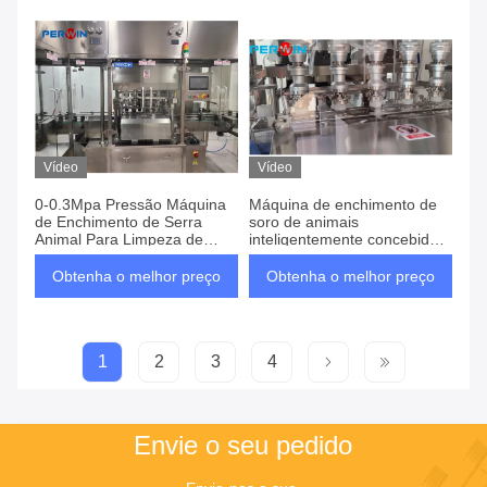
Vídeo
Vídeo
0-0.3Mpa Pressão Máquina
Máquina de enchimento de
de Enchimento de Serra
soro de animais
Animal Para Limpeza de
inteligentemente concebida
Precisão
com sistema de
monitorização online
Obtenha o melhor preço
Obtenha o melhor preço
1
2
3
4
Envie o seu pedido