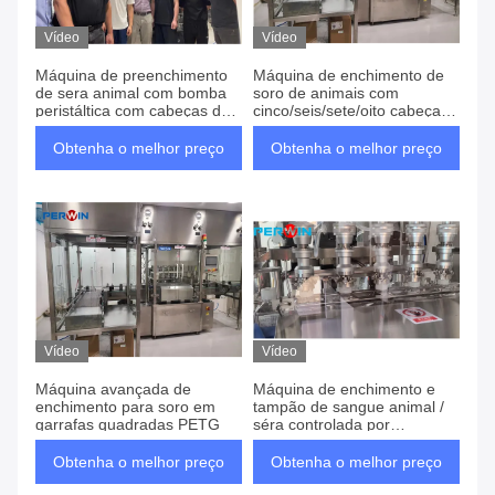
Vídeo
Vídeo
Máquina de preenchimento
Máquina de enchimento de
de sera animal com bomba
soro de animais com
peristáltica com cabeças de
cinco/seis/sete/oito cabeças
preenchimento e tampa a
de enchimento
servo motor
Obtenha o melhor preço
Obtenha o melhor preço
Vídeo
Vídeo
Máquina avançada de
Máquina de enchimento e
enchimento para soro em
tampão de sangue animal /
garrafas quadradas PETG
séra controlada por
servomotor
Obtenha o melhor preço
Obtenha o melhor preço