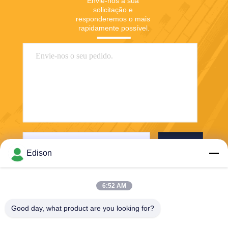
Envie-nos a sua 
solicitação e 
responderemos o mais 
rapidamente possível.
Enviar
Edison
6:52 AM
Good day, what product are you looking for?
Perwin Science And Technology Co,.Ltd