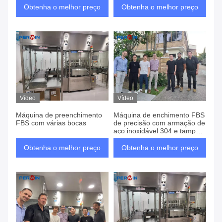
preenchimento 0-0,3Mpa
Obtenha o melhor preço
Obtenha o melhor preço
Vídeo
Vídeo
Máquina de preenchimento
Máquina de enchimento FBS
FBS com várias bocas
de precisão com armação de
aço inoxidável 304 e tampa
de vidro temperado
Obtenha o melhor preço
Obtenha o melhor preço