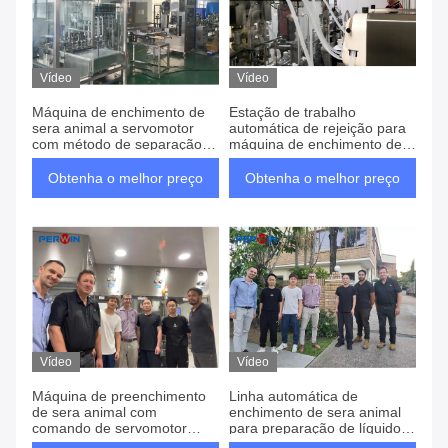
Vídeo
Vídeo
Máquina de enchimento de
Estação de trabalho
sera animal a servomotor
automática de rejeição para
com método de separação
máquina de enchimento de
de garrafas
soro animal de alto consumo
de energia
Obtenha o melhor preço
Obtenha o melhor preço
Vídeo
Vídeo
Máquina de preenchimento
Linha automática de
de sera animal com
enchimento de sera animal
comando de servomotor
para preparação de líquidos
para a pressão de
e tampões de espuma