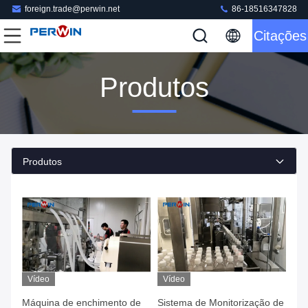
foreign.trade@perwin.net
86-18516347828
Citações
Produtos
Produtos
Vídeo
Vídeo
Máquina de enchimento de
Sistema de Monitorização de