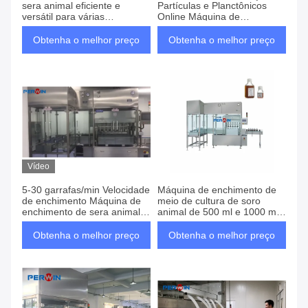
sera animal eficiente e
Partículas e Planctônicos
versátil para várias
Online Máquina de
necessidades de embalagem
Enchimento de Serra Animal
Obtenha o melhor preço
Obtenha o melhor preço
Vídeo
5-30 garrafas/min Velocidade
Máquina de enchimento de
de enchimento Máquina de
meio de cultura de soro
enchimento de sera animal
animal de 500 ml e 1000 ml
com detecção completa de
para FBS para a Austrália
garrafas
Obtenha o melhor preço
Obtenha o melhor preço