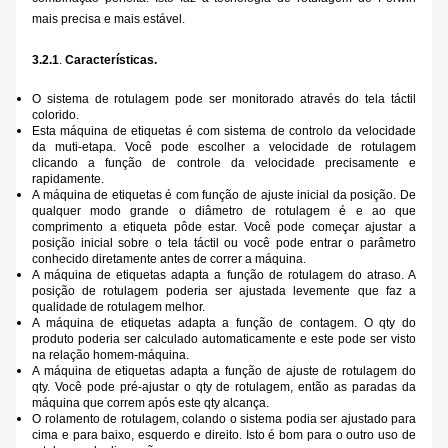
mais precisa e mais estável.
3.2.1
.
Características.
O sistema de rotulagem pode ser monitorado através do tela táctil
colorido.
Esta máquina de etiquetas é com sistema de controlo da velocidade
da muti-etapa. Você pode escolher a velocidade de rotulagem
clicando a função de controle da velocidade precisamente e
rapidamente.
A máquina de etiquetas é com função de ajuste inicial da posição. De
qualquer modo grande o diâmetro de rotulagem é e ao que
comprimento a etiqueta pôde estar. Você pode começar ajustar a
posição inicial sobre o tela táctil ou você pode entrar o parâmetro
conhecido diretamente antes de correr a máquina.
A máquina de etiquetas adapta a função de rotulagem do atraso. A
posição de rotulagem poderia ser ajustada levemente que faz a
qualidade de rotulagem melhor.
A máquina de etiquetas adapta a função de contagem. O qty do
produto poderia ser calculado automaticamente e este pode ser visto
na relação homem-máquina.
A máquina de etiquetas adapta a função de ajuste de rotulagem do
qty. Você pode pré-ajustar o qty de rotulagem, então as paradas da
máquina que correm após este qty alcança.
O rolamento de rotulagem, colando o sistema podia ser ajustado para
cima e para baixo, esquerdo e direito. Isto é bom para o outro uso de