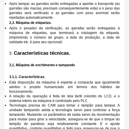
Após tampar, as garrafas serão entregadas a apertar o transporte (as
garrafas são macias, precisam consequentemente esta) e o peso das
garrafas será verificado e as garrafas com peso anormal serão
rejeitadas automaticamente.
2,3. Máquina de etiquetas.
Após o pesador da verificação, as garrafas serão entregadas à
máquina de etiquetas, que terminará a rotulagem da etiqueta.
(imprimindo o número de grupo, a data de produção, a data de
validade etc. é para seu opcional)
Características técnicas.
3.
3,1. Máquina de enchimento e tampando
3.1.1. Características.
Esta disposição da máquina é esperta e compacta que igualmente
adotou o projeto humanizado em termos dos hábitos de
funcionamento.
A relação da operação é feita do tela táctil colorido do LCD, e o
sistema inteiro da máquina é controlado pelo PLC.
Tecnologia precisa do CAM para tomar o tampão para tampar. A
unidade tampando adota a tecnologia servo para controlar a força
tampando. Mudando os parâmetros de saída servo da movimentação
para mudar para girar a velocidade, assegura-se de que o torque do
tampão de parafuso seja relativamente constante. E o ajuste
quantitativo, controle quantitativo é feito para assegurar-se de que o