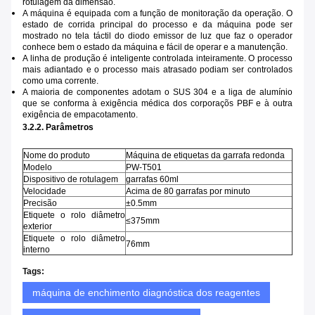
rotulagem da dimensão.
A máquina é equipada com a função de monitoração da operação. O
estado de corrida principal do processo e da máquina pode ser
mostrado no tela táctil do diodo emissor de luz que faz o operador
conhece bem o estado da máquina e fácil de operar e a manutenção.
A linha de produção é inteligente controlada inteiramente. O processo
mais adiantado e o processo mais atrasado podiam ser controlados
como uma corrente.
A maioria de componentes adotam o SUS 304 e a liga de alumínio
que se conforma à exigência médica dos corporaçõs PBF e à outra
exigência de empacotamento.
3.2.2. Parâmetros
Nome do produto
Máquina de etiquetas da garrafa redonda
Modelo
PW-T501
Dispositivo de rotulagem
garrafas 60ml
Velocidade
Acima de 80 garrafas por minuto
Precisão
±0.5mm
Etiquete o rolo diâmetro
≤375mm
exterior
Etiquete o rolo diâmetro
76mm
interno
Tags:
máquina de enchimento diagnóstica dos reagentes