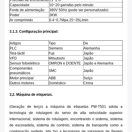
Capacidade
10~20 garrafas pelo minuto
Fonte de alimentação
380V 50Hz (pode ser personalizado)
Poder
3KW
Ar comprimido
0.4~0.7Mpa 25~35L/min
3.1.3. Configuração principal:
Artigos
Tipo
De
PLC
Siemens
Alemanha
Tela táctil
Fuji
Japão
VFD
Mitsubishi
Japão
Sensor fotoelétrico
OMRON e DOENTE
Japão e Alemanha
Componentes
SMC
Japão
pneumáticos
Motor principal
ABB
Suíço
Outros motores
Doméstico
China
3,2. Máquina de etiquetas.
(Geração de terço) a máquina de etiquetas PW-T501 adota a
tecnologia de rotulagem do servo de alta velocidade superior
internacional, sistema de rotulagem, encontrando o sistema, sistema
de escovadela, sistema de controlo, sistema de transporte como a
combinação perfeita. Isto faz a tecnologia de rotulagem de Perwin