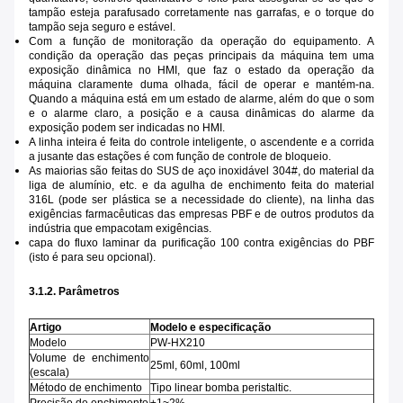
tampão esteja parafusado corretamente nas garrafas, e o torque do
tampão seja seguro e estável.
Com a função de monitoração da operação do equipamento. A
condição da operação das peças principais da máquina tem uma
exposição dinâmica no HMI, que faz o estado da operação da
máquina claramente duma olhada, fácil de operar e mantém-na.
Quando a máquina está em um estado de alarme, além do que o som
e o alarme claro, a posição e a causa dinâmicas do alarme da
exposição podem ser indicadas no HMI.
A linha inteira é feita do controle inteligente, o ascendente e a corrida
a jusante das estações é com função de controle de bloqueio.
As maiorias são feitas do SUS de aço inoxidável 304#, do material da
liga de alumínio, etc. e da agulha de enchimento feita do material
316L (pode ser plástica se a necessidade do cliente), na linha das
exigências farmacêuticas das empresas PBF e de outros produtos da
indústria que empacotam exigências.
capa do fluxo laminar da purificação 100 contra exigências do PBF
(isto é para seu opcional).
3.1.2. Parâmetros
Artigo
Modelo e especificação
Modelo
PW-HX210
Volume de enchimento
25ml, 60ml, 100ml
(escala)
Método de enchimento
Tipo linear bomba peristaltic.
Precisão de enchimento
±1~2%