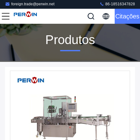
foreign.trade@perwin.net
86-18516347828
Citações
Produtos