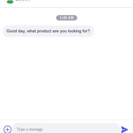
1:45 AM
Good day, what product are you looking for?
Perwin Science And Technology Co,.Ltd
foreign.trade@perwin.net
86-18516347828
No. 58 Dongfang Rd, parqu
e industrial de Binhai, provín
cia de Qidong, Jiangsu, Chin
a. Código postal: 226236.
China Boa Qualidade Máquina de enchimento asséptico Fornecedor.
Copyright © 2026 Perwin Science and Technology Co,.Ltd Todos os direitos
reservados.