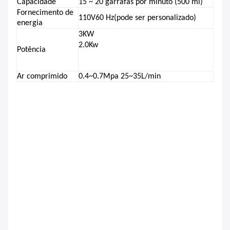
Capacidade
1
5 ~ 20 garrafas por minuto (500 ml)
Fornecimento de
11
0V
6
0 Hz
(pode ser personalizado)
energia
3
KW
2.0Kw
Potência
Ar comprimido
0.4~0.
7
Mpa 25~35L/min