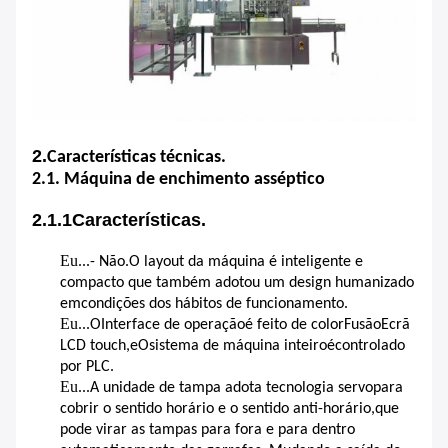
2.
Características técnicas.
2.1. Máquina de enchimento asséptico
2.1.1Características.
Eu...
- Não.
O layout da máquina é inteligente e
compacto que também adotou um design humanizado
em
condições dos hábitos de funcionamento
.
Eu...
O
Interface de operação
é feito de c
olor
Fusão
Ecrã
LCD touch
,
e
O
sistema de máquina inteiro
é
controlado
por PLC.
Eu...
A unidade de tampa adota tecnologia servo
para
cobrir o sentido horário e o sentido anti-horário
,
que
pode virar as tampas para fora e para dentro