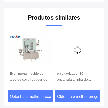
Produtos similares
 da
Enchimento líquido do
o pulverizador 30ml
30
que
tubo de centrifugador do
engarrafa a linha de
lí
PC e volume tampando do
enchimento automática
do
equipamento 0.1~2ml
com máquina de etiquetas
pr
ço
Obtenha o melhor preço
Obtenha o melhor preço
O
au