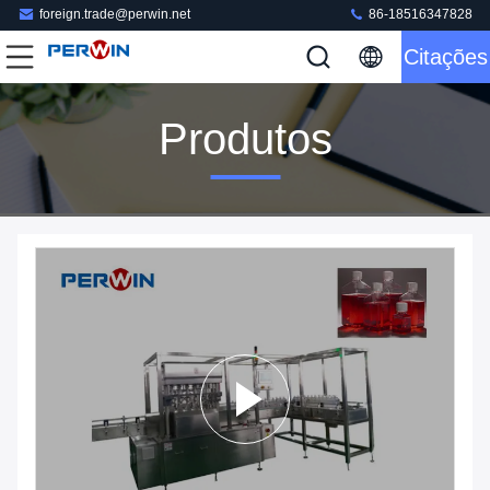
foreign.trade@perwin.net
86-18516347828
Citações
Produtos