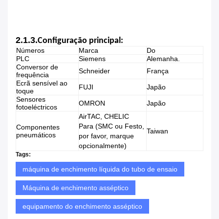
2.1.3.
Configuração principal:
Números
Marca
Do
PLC
Siemens
Alemanha.
Conversor de
Schneider
França
frequência
Ecrã sensível ao
FUJI
Japão
toque
Sensores
OMRON
Japão
fotoeléctricos
AirTAC, CHELIC
Para (SMC ou Festo,
Componentes
Taiwan
pneumáticos
por favor, marque
opcionalmente)
Tags:
máquina de enchimento líquida do tubo de ensaio
Máquina de enchimento asséptico
equipamento do enchimento asséptico