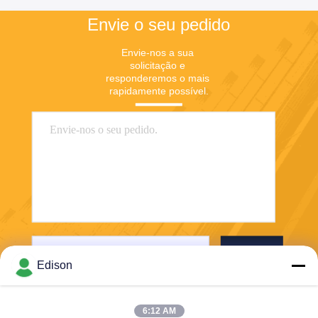
Envie o seu pedido
Envie-nos a sua 
solicitação e 
responderemos o mais 
rapidamente possível.
Enviar
Edison
6:12 AM