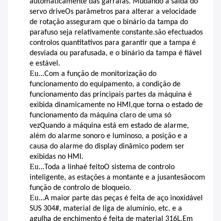
automaticamente das garrafas
. Mudando a saída do
servo drive
Os parâmetros para alterar a velocidade
de rotação asseguram que o binário da tampa do
parafuso seja relativamente constante.são efectuados
controlos quantitativos para garantir que a tampa é
desviada ou parafusada, e o binário da tampa é fiável
e estável.
Eu...
Com a função de monitorização do
funcionamento do equipamento, a condição de
funcionamento das principais partes da máquina é
exibida dinamicamente no HMI,que torna o estado de
funcionamento da máquina claro de uma só
vezQuando a máquina está em estado de alarme,
além do alarme sonoro e luminoso, a posição e a
causa do alarme do display dinâmico podem ser
exibidas no HMI.
Eu...
Toda a linha
é feito
O sistema de controlo
inteligente, as estações a montante e a jusante
são
com
função de controlo de bloqueio.
Eu...
A maior parte das peças é feita de aço inoxidável
SUS 304#, material de liga de alumínio, etc. e a
agulha de enchimento é feita de material 316L,Em