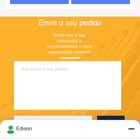
de Ensaios de Ácidos
Nucleicos
Envie o seu pedido
Envie-nos a sua 
solicitação e 
responderemos o mais 
rapidamente possível.
Enviar
Edison