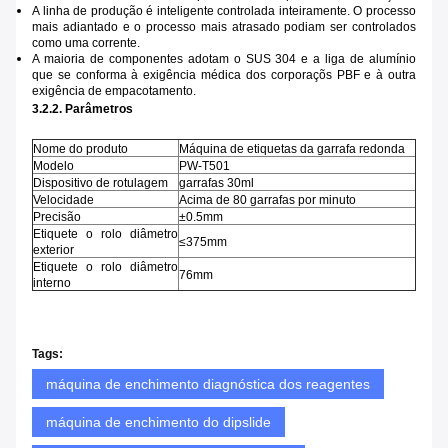
A linha de produção é inteligente controlada inteiramente. O processo
mais adiantado e o processo mais atrasado podiam ser controlados
como uma corrente.
A maioria de componentes adotam o SUS 304 e a liga de alumínio
que se conforma à exigência médica dos corporaçõs PBF e à outra
exigência de empacotamento.
3.2.2. Parâmetros
Nome do produto
Máquina de etiquetas da garrafa redonda
Modelo
PW-T501
Dispositivo de rotulagem
garrafas 30ml
Velocidade
Acima de 80 garrafas por minuto
Precisão
±0.5mm
Etiquete o rolo diâmetro
≤375mm
exterior
Etiquete o rolo diâmetro
76mm
interno
Tags:
máquina de enchimento diagnóstica dos reagentes
máquina de enchimento do dipslide