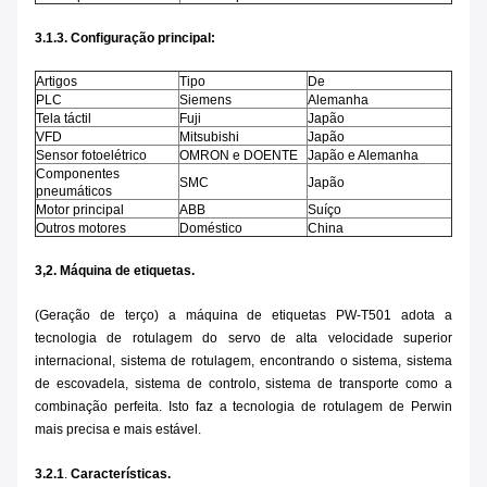
3.1.3. Configuração principal:
Artigos
Tipo
De
PLC
Siemens
Alemanha
Tela táctil
Fuji
Japão
VFD
Mitsubishi
Japão
Sensor fotoelétrico
OMRON e DOENTE
Japão e Alemanha
Componentes
SMC
Japão
pneumáticos
Motor principal
ABB
Suíço
Outros motores
Doméstico
China
3,2. Máquina de etiquetas.
(Geração de terço) a máquina de etiquetas PW-T501 adota a
tecnologia de rotulagem do servo de alta velocidade superior
internacional, sistema de rotulagem, encontrando o sistema, sistema
de escovadela, sistema de controlo, sistema de transporte como a
combinação perfeita. Isto faz a tecnologia de rotulagem de Perwin
mais precisa e mais estável.
3.2.1
.
Características.