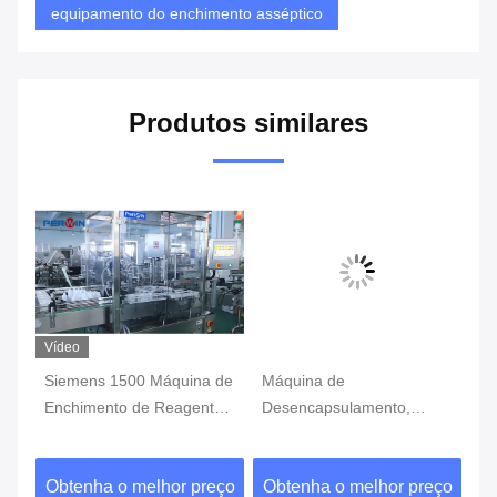
equipamento do enchimento asséptico
Produtos similares
Vídeo
Siemens 1500 Máquina de
Máquina de
Má
de
Enchimento de Reagentes
Desencapsulamento,
en
a
Controlada por PLC para
Enchimento,
lí
Laboratórios
Encapsulamento e
as
ço
Obtenha o melhor preço
Obtenha o melhor preço
O
Rotulagem para Kits IVD