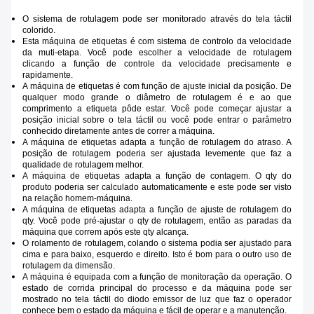
O sistema de rotulagem pode ser monitorado através do tela táctil
colorido.
Esta máquina de etiquetas é com sistema de controlo da velocidade
da muti-etapa. Você pode escolher a velocidade de rotulagem
clicando a função de controle da velocidade precisamente e
rapidamente.
A máquina de etiquetas é com função de ajuste inicial da posição. De
qualquer modo grande o diâmetro de rotulagem é e ao que
comprimento a etiqueta pôde estar. Você pode começar ajustar a
posição inicial sobre o tela táctil ou você pode entrar o parâmetro
conhecido diretamente antes de correr a máquina.
A máquina de etiquetas adapta a função de rotulagem do atraso. A
posição de rotulagem poderia ser ajustada levemente que faz a
qualidade de rotulagem melhor.
A máquina de etiquetas adapta a função de contagem. O qty do
produto poderia ser calculado automaticamente e este pode ser visto
na relação homem-máquina.
A máquina de etiquetas adapta a função de ajuste de rotulagem do
qty. Você pode pré-ajustar o qty de rotulagem, então as paradas da
máquina que correm após este qty alcança.
O rolamento de rotulagem, colando o sistema podia ser ajustado para
cima e para baixo, esquerdo e direito. Isto é bom para o outro uso de
rotulagem da dimensão.
A máquina é equipada com a função de monitoração da operação. O
estado de corrida principal do processo e da máquina pode ser
mostrado no tela táctil do diodo emissor de luz que faz o operador
conhece bem o estado da máquina e fácil de operar e a manutenção.