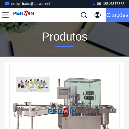
foreign.trade@perwin.net
86-18516347828
Citações
Produtos