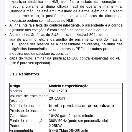
exposição dinâmica no HMI, que faz o estado da operação da
máquina claramente duma olhada, fácil de operar e mantém-na.
Quando a máquina está em um estado de alarme, além do que o som
e o alarme claro, a posição e a causa dinâmicas do alarme da
exposição podem ser indicadas no HMI.
A linha inteira é feita do controle inteligente, o ascendente e a corrida
a jusante das estações é com função de controle de bloqueio.
As maiorias são feitas do SUS de aço inoxidável 304#, do material da
liga de alumínio, etc. e da agulha de enchimento feita do material
316L (pode ser plástica se a necessidade do cliente), na linha das
exigências farmacêuticas das empresas PBF e de outros produtos da
indústria que empacotam exigências.
capa do fluxo laminar da purificação 100 contra exigências do PBF
(isto é para seu opcional).
3.1.2. Parâmetros
Artigo
Modelo e especificação
Modelo
PW-HX210
Volume de enchimento
20~150ml
(escala)
bomba peristaltic ou personalizado
Método de enchimento
Precisão de enchimento
±1%
Capacidade
10~20 garrafas pelo minuto
Fonte de alimentação
380V 50Hz (pode ser personalizado)
Poder
2.25KW
Ar comprimido
0.4~0.7Mpa 25~35L/min