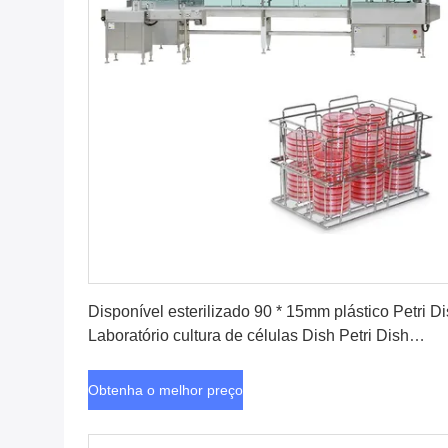
Obtenha o melhor preço
Disponível esterilizado 90 * 15mm plástico Petri D
Laboratório cultura de células Dish Petri Dish
máquinas de enchimento FFU ((HEPA) 5min 3 ~ 
Obtenha o melhor preço