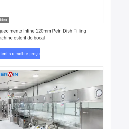
ídeo
Obtenha o melhor preço
uecimento Inline 120mm Petri Dish Filling
chine estéril do bocal
tenha o melhor preço