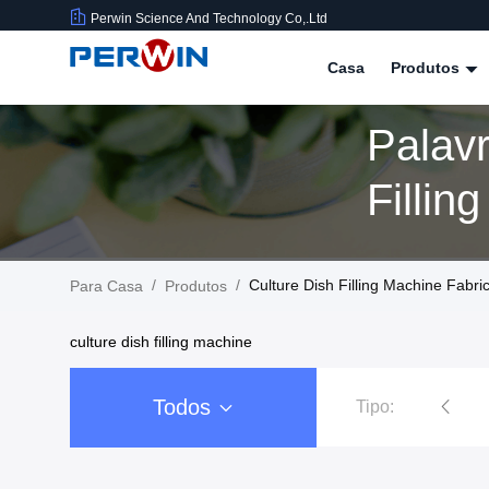
Perwin Science And Technology Co,.Ltd
Casa
Produtos
Palav
Filli
Produ
/
/
Culture Dish Filling Machine Fabri
Para Casa
Produtos
culture dish filling machine
Todos
Tipo:
Máquina de enchimento asséptico