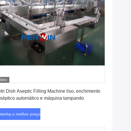
ídeo
Obtenha o melhor preço
tri Dish Aseptic Filling Machine liso, enchimento
séptico automático e máquina tampando
tenha o melhor preço