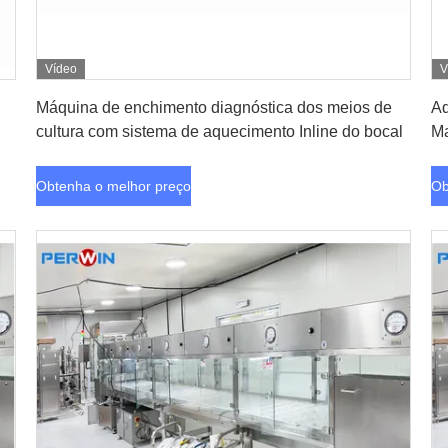
Vídeo
V
Obtenha o melhor preço
Máquina de enchimento diagnóstica dos meios de
Aq
cultura com sistema de aquecimento Inline do bocal
Ma
Obtenha o melhor preço
Ob