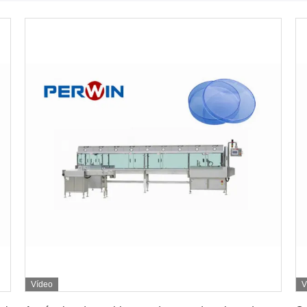
Vídeo
V
Obtenha o melhor preço