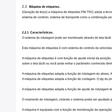
2.2.
Máquina de etiquetas.
(Geração de terço) a máquina de etiquetas PW-T501 adota a tecnol
sistema de controlo, sistema de transporte como a combinação perf
2.2.1
.
Características.
O sistema de rotulagem pode ser monitorado através do tela táctil 
Esta máquina de etiquetas é com sistema de controlo da velocida
A máquina de etiquetas é com função de ajuste inicial da posição
sobre o tela táctil ou você pode entrar o parâmetro conhecido dir
A máquina de etiquetas adapta a função de rotulagem do atraso. 
A máquina de etiquetas adapta a função de contagem. O qty do p
A máquina de etiquetas adapta a função de ajuste de rotulagem do
O rolamento de rotulagem, colando o sistema podia ser ajustado p
A máquina é equipada com a função de monitoração da operação. O