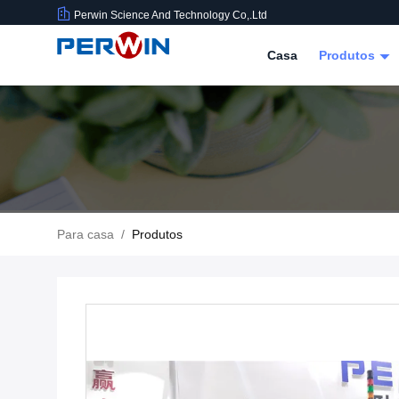
Perwin Science And Technology Co,.Ltd
Casa
Produtos
Para casa
/
Produtos