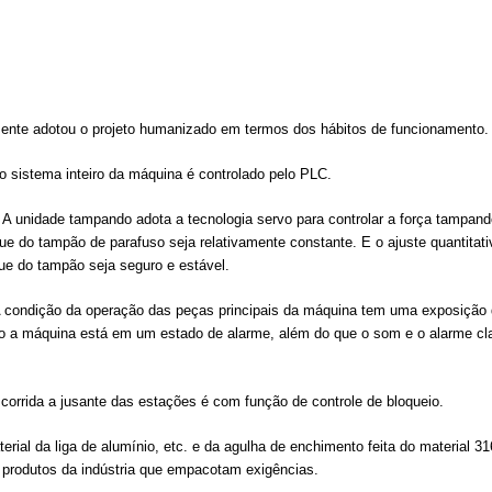
ente adotou o projeto humanizado em termos dos hábitos de funcionamento.
e o sistema inteiro da máquina é controlado pelo PLC.
 A unidade tampando adota a tecnologia servo para controlar a força tampa
ue do tampão de parafuso seja relativamente constante. E o ajuste quantitativ
ue do tampão seja seguro e estável.
 condição da operação das peças principais da máquina tem uma exposição 
o a máquina está em um estado de alarme, além do que o som e o alarme cla
 a corrida a jusante das estações é com função de controle de bloqueio.
rial da liga de alumínio, etc. e da agulha de enchimento feita do material 316
produtos da indústria que empacotam exigências.