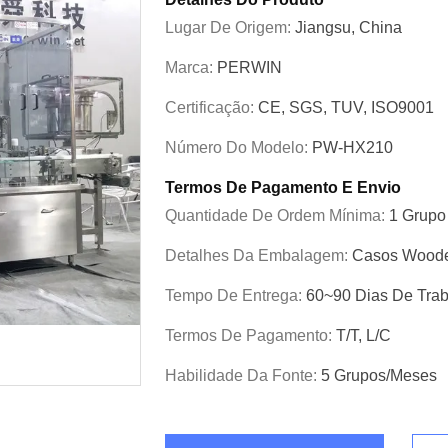
Lugar De Origem:
Jiangsu, China
Marca:
PERWIN
Certificação:
CE, SGS, TUV, ISO9001
Número Do Modelo:
PW-HX210
Termos De Pagamento E Envio
Quantidade De Ordem Mínima:
1 Grupo
Detalhes Da Embalagem:
Casos Woode
Tempo De Entrega:
60~90 Dias De Tra
Termos De Pagamento:
T/T, L/C
Habilidade Da Fonte:
5 Grupos/meses