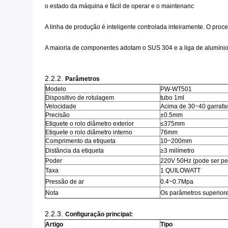
o estado da máquina e fácil de operar e o maintenanc
A linha de produção é inteligente controlada inteiramente. O pr
A maioria de componentes adotam o SUS 304 e a liga de alumíni
2.2.2.
Parâmetros
Modelo
PW-WT501
Dispositivo de rotulagem
tubo 1ml
Velocidade
Acima de 30~40 garrafa
Precisão
±0.5mm
Etiquete o rolo diâmetro exterior
≤375mm
Etiquete o rolo diâmetro interno
76mm
Comprimento da etiqueta
10~200mm
Distância da etiqueta
≥3 milímetro
Poder
220V 50Hz (pode ser pe
Taxa
1 QUILOWATT
Pressão de ar
0.4~0.7Mpa
Nota
Os parâmetros superiore
2.2.3.
Configuração principal:
Artigo
Tipo