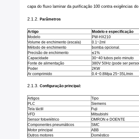
capa do fluxo laminar da purificação 100 contra exigências do
2.1.2.
Parâmetros
Artigo
Modelo e especificação
Modelo
PW-HX210
Volume de enchimento (escala)
0.1~2ml
Método de enchimento
bomba opcional.
≤
Precisão de enchimento
1%
Capacidade
30~40 tubos pelo minuto
Fonte de alimentação
380V 50Hz (pode ser perso
Poder
2KW
Ar comprimido
0.4~0.8Mpa 25~35L/min
2.1.3.
Configuração principal:
Artigos
Tipo
PLC
Siemens
Tela táctil
Fuji
VFD
Mitsubishi
Sensor fotoelétrico
OMRON e DOENTE
Componentes pneumáticos
SMC
Motor principal
ABB
Outros motores
Doméstico