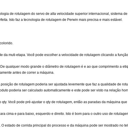
ogia de rotulagem do servo de alta velocidade superior internacional, sistema d
eita. Isto faz a tecnologia de rotulagem de Perwin mais precisa e mais estável.
colorido.
de da muti-etapa. Você pode escolher a velocidade de rotulagem clicando a funçã
. De qualquer modo grande o diâmetro de rotulagem é e ao que comprimento a etiqu
etamente antes de correr a máquina.
A posição de rotulagem poderia ser ajustada levemente que faz a qualidade de rot
roduto poderia ser calculado automaticamente e este pode ser visto na relação h
 qty. Você pode pré-ajustar o qty de rotulagem, então as paradas da máquina que 
ara cima e para baixo, esquerdo e direito. Isto é bom para o outro uso de rotulag
 estado de corrida principal do processo e da máquina pode ser mostrado no tela