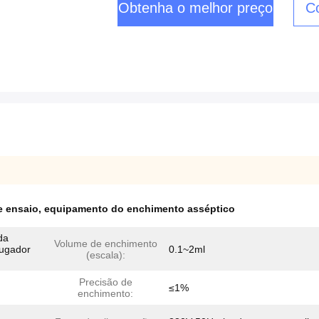
Obtenha o melhor preço
C
e ensaio
,
equipamento do enchimento asséptico
da
Volume de enchimento
fugador
0.1~2ml
(escala):
Precisão de
≤1%
enchimento: