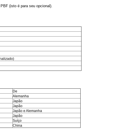
 PBF (isto é para seu opcional).
nalizado)
De
Alemanha
Japão
Japão
Japão e Alemanha
Japão
Suíço
China