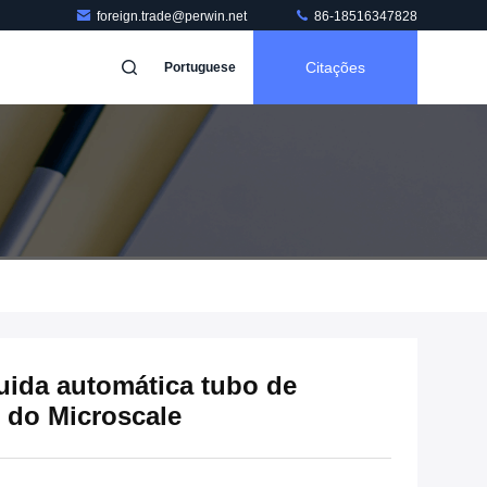
foreign.trade@perwin.net
86-18516347828
Citações
Portuguese
uida automática tubo de
 do Microscale